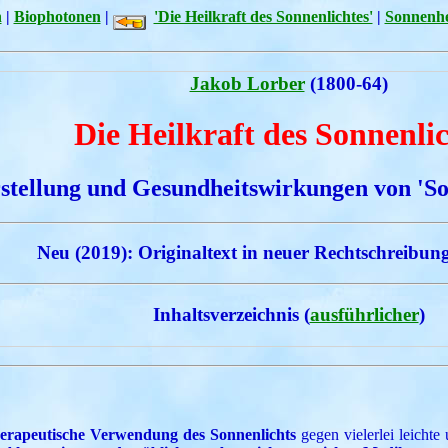
n
|
Biophotonen
|
'Die Heilkraft des Sonnenlichtes'
|
Sonnenhe
Jakob Lorber
(1800-64)
Die Heilkraft des Sonnenli
stellung und Gesundheitswirkungen von 'So
Neu (2019): Originaltext in neuer Rechtschreibung
Inhaltsverzeichnis (
ausführlicher
)
therapeutische Verwendung des Sonnenlichts
gegen vielerlei leich