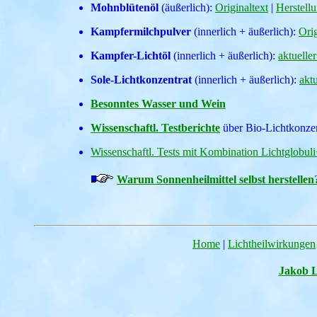
Mohnblütenöl
(äußerlich):
Originaltext
|
Herstell
Kampfermilchpulver
(innerlich + äußerlich):
Orig
Kampfer-Lichtöl
(innerlich + äußerlich):
aktuelle
Sole-Lichtkonzentrat
(innerlich + äußerlich):
akt
Besonntes Wasser und Wein
Wissenschaftl. Testberichte
über Bio-Lichtkonze
Wissenschaftl. Tests mit Kombination Lichtglob
Warum Sonnenheilmittel selbst herstellen
Home
|
Lichtheilwirkungen
Jakob 