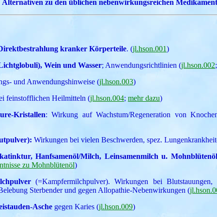
e
Alternativen zu den üblichen nebenwirkungsreichen Medikamen
Direktbestrahlung kranker Körperteile
. (
jl.hson.001
)
Lichtglobuli), Wein und Wasser
; Anwendungsrichtlinien (
jl.hson.002
lungs- und Anwendungshinweise (
jl.hson.003
)
i feinstofflichen Heilmitteln (
jl.hson.004
;
mehr dazu
)
ure-Kristallen
: Wirkung auf Wachstum/Regeneration von Knochen,
utpulver):
Wirkungen bei vielen Beschwerden, spez. Lungenkrankheite
katinktur, Hanfsamenöl/Milch, Leinsamenmilch u. Mohnblütenö
nntnisse zu Mohnblütenöl
)
chpulver
(=Kampfermilchpulver). Wirkungen bei Blutstauungen, 
 Belebung Sterbender und gegen Allopathie-Nebenwirkungen (
jl.hson.
eistauden-Asche
gegen Karies (
jl.hson.009
)