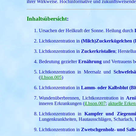
ihrer Wirkweise. Hochinformative und zukunftsweisend
Inhaltsübersicht
:
Ursachen der Heilkraft der Sonne. Heilung durch
Lichtkonzentration in
(Milch)Zuckerkügelchen (
Lichtkonzentration in
Zuckerkristallen
; Herstel
Bedeutung gezielter
Ernährung
und Vertrauens be
Lichtkonzentration in Meersalz und
Schwefelsä
(
jl.hson.005
)
Lichtkonzentration in
Lamm- oder Kalbsblut (Bl
Wundenüberbrennen, Lichtkonzentration in
Arni
inneren Erkrankungen (
jl.hson.007
;
aktuelle Erke
Lichtkonzentration in
Kampfer und Ziegenmil
Lungenkrankheiten, Hautausschlägen, Scharlach,
Lichtkonzentration in
Zwetschgenholz- und Salb