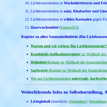
Lichtkonzentration in
Wacholderbeeren und Fel
Lichtkonzentration in
asiat. Rhabarber und Gin
Lichtkonzentration in
wilden Kastanien
gegen Fra
Haarwuchsmittel
(
jl.hson.013
)
Register zu allen Sonnenheilmitteln (Bio-Lichtkonzen
Warum und wie wirken Bio-Lichtkonzentrate
Krankheits-Indikationsregister
zu 'Heilkraft des
Heilmittel
-Register zu 'Heilkraft des Sonnenlichtes
Sachworte
-Register zu 'Heilkraft des Sonnenlichte
Wie aus Lichtkonzentraten
universale, hochwirk
Weiterführende Infos zu Selbstherstellung
Lichtglobuli
(innerlich):
Originaltext
|
Herstellung