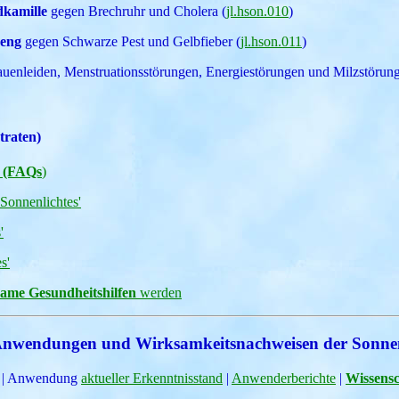
dkamille
gegen Brechruhr und Cholera (
jl.hson.010
)
seng
gegen Schwarze Pest und Gelbfieber (
jl.hson.011
)
uenleiden, Menstruationsstörungen, Energiestörungen und Milzstörung
traten)
? (FAQs
)
 Sonnenlichtes'
'
s'
same Gesundheitshilfen
werden
, Anwendungen und Wirksamkeitsnachweisen der Sonnen
| Anwendung
aktueller Erkenntnisstand
|
Anwenderberichte
|
Wissensc