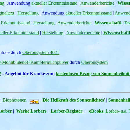
ung
| Anwendung
aktueller Erkenntnisstand
|
Anwenderberichte
|
Wissen
inaltext
|
Herstellung
| Anwendung
aktueller Erkenntnisstand
|
Anwende
r Erkenntnisstand
|
Herstellung
|
Anwenderberichte
|
Wissenschaftl. Te
ueller Erkenntnisstand
|
Herstellung
|
Anwenderberichte
|
Wissenschaftl
ntrate durch
Oberonsystem 4021
uli+Mohnblütenöl+Kampfermilchpulver
durch
Oberonsystem
?
- Angebot für Kranke zum
kostenlosen Bezug von Sonnenheilmit
|
Biophotonen
|
'Die Heilkraft des Sonnenlichtes'
|
Sonnenheil
Lorber
|
Werke Lorbers
|
Lorber-Register
|
eBooks
: Lorber- u.a