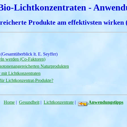
Bio-Lichtkonzentraten - Anwend
reicherte Produkte am effektivsten wirken
(Gesamtüberblick lt. E. Seyffer)
teln werden (Co-Faktoren)
 photonenangereicherten Naturprodukten
r mit Lichtkonzentraten
ür Lichtkonzentrat-Produkte?
Home
|
Gesundheit
|
Lichtkonzentrate
|
Anwendungstipps