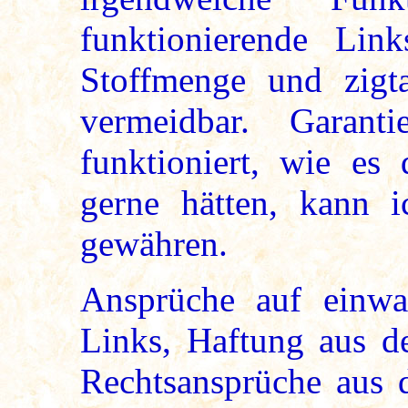
funktionierende Lin
Stoffmenge und zig
vermeidbar. Garant
funktioniert, wie es 
gerne hätten, kann ic
gewähren.
Ansprüche auf einwan
Links, Haftung aus de
Rechtsansprüche aus 