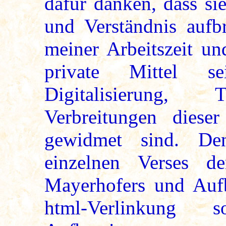
dafür danken, dass si
und Verständnis aufbr
meiner Arbeitszeit un
private Mittel s
Digitalisierung, 
Verbreitungen dieser
gewidmet sind. De
einzelnen Verses d
Mayerhofers und Aufb
html-Verlinkung 