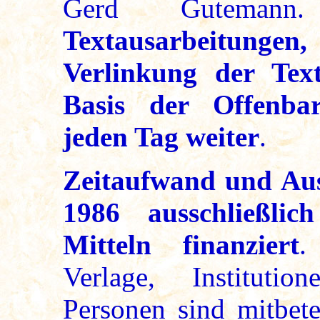
Gerd Gutema
Textausarbeitungen
Verlinkung der Tex
Basis der Offenba
jeden Tag weiter
.
Zeitaufwand und Aus
1986 ausschließlic
Mitteln finanziert
.
Verlage, Instituti
Personen sind mitbete