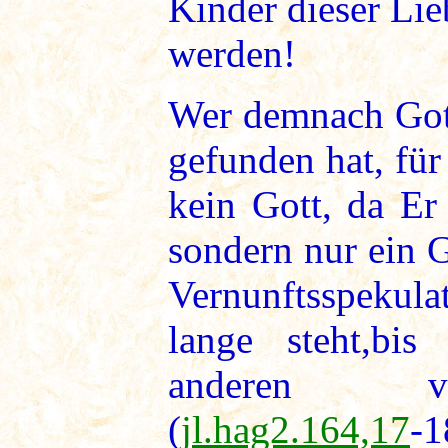
Kinder dieser Li
werden!
Wer demnach Gott
gefunden hat, für
kein Gott, da Er
sondern nur ein 
Vernunftsspekul
lange steht,bis
anderen ve
(
jl.hag2.164,17
-1