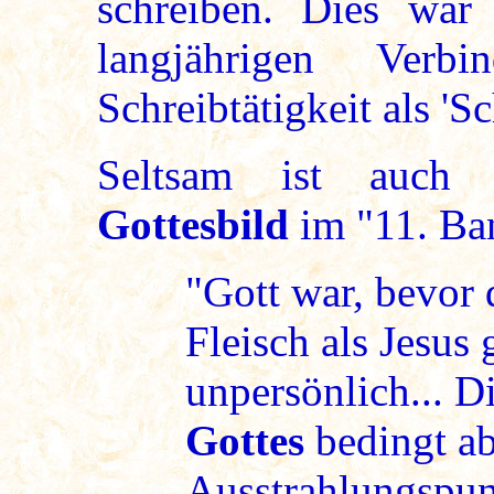
schreiben. Dies war
langjährigen Ver
Schreibtätigkeit als 'S
Seltsam ist auch
Gottesbild
im "11. Ba
"Gott war, bevor 
Fleisch als Jesus 
unpersönlich... D
Gottes
bedingt ab
Ausstrahlungspun