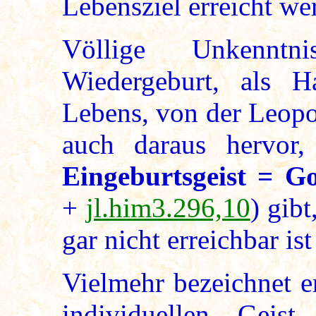
Lebensziel erreicht wer
Völlige Unkenntn
Wiedergeburt, als H
Lebens, von der Leopol
auch daraus hervor
Eingeburtsgeist = G
+
jl.him3.296,10
) gib
gar nicht erreichbar ist
Vielmehr bezeichnet e
individuellen Gei