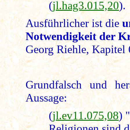
(
jl.hag3.015,20
).
Ausführlicher ist die
u
Notwendigkeit der K
Georg Riehle, Kapitel 
Grundfalsch und her
Aussage:
(
jl.ev11.075,08
) 
Religionen sind di