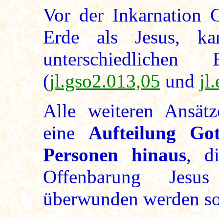
Vor der Inkarnation G
Erde als Jesus, k
unterschiedlichen 
(
jl.gso2.013,05
und
jl
Alle weiteren Ansätz
eine
Aufteilung Got
Personen hinaus
, d
Offenbarung Jesu
überwunden werden sol