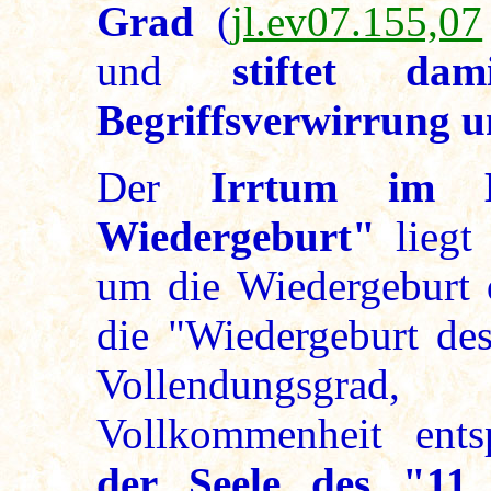
Grad
(
jl.ev07.155,07
und
stiftet dam
Begriffsverwirrung u
Der
Irrtum im Be
Wiedergeburt"
liegt 
um die Wiedergeburt 
die "Wiedergeburt des
Vollendungsgrad, 
Vollkommenheit ents
der Seele des "11.