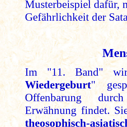
Musterbeispiel dafür, 
Gefährlichkeit der Sata
Mens
Im "11. Band" wi
Wiedergeburt
" gesp
Offenbarung durc
Erwähnung findet. Sie
theosophisch-asiatisc