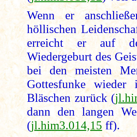
Wenn er anschließ
höllischen Leidenschaf
erreicht er auf 
Wiedergeburt des Geist
bei den meisten Men
Gottesfunke wieder
Bläschen zurück (
jl.h
dann den langen We
(
jl.him3.014,15
ff).