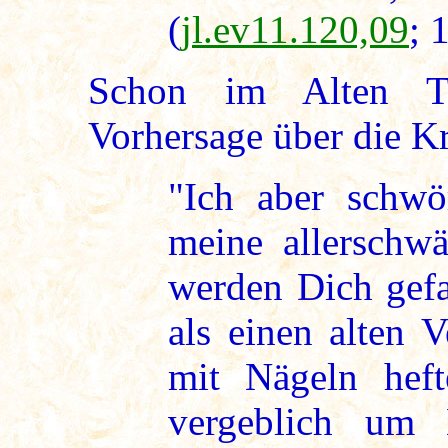
(
jl.ev11.120,09
; 
Schon im Alten Te
Vorhersage über die K
"Ich aber schwö
meine allerschw
werden Dich gef
als einen alten 
mit Nägeln hef
vergeblich um H