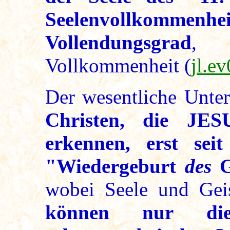
Seelenvollkommen
Vollendungsgrad
, d
Vollkommenheit (
jl.e
Der wesentliche Unter
Christen, die JE
erkennen, erst se
"Wiedergeburt
des
G
wobei Seele und Gei
können nur die 