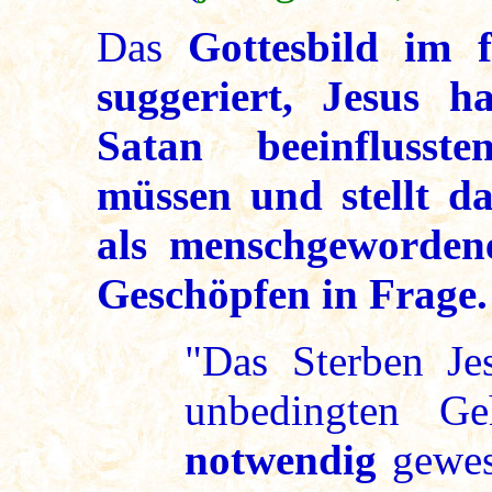
Das
Gottesbild im 
suggeriert, Jesus 
Satan beeinflusst
müssen und stellt d
als menschgewordene
Geschöpfen in Frage.
"Das Sterben Je
unbedingten G
notwendig
gewes