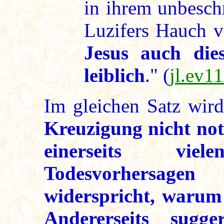
in ihrem unbeschr
Luzifers Hauch v
Jesus auch die
leiblich
." (
jl.ev1
Im gleichen Satz wir
Kreuzigung nicht no
einerseits vi
Todesvorhersage
widerspricht, warum
Andererseits sugg