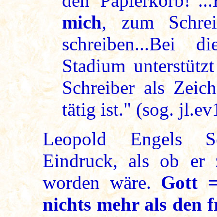
den Papierkorb!"..
mich
, zum Schre
schreiben...Bei
Stadium unterstütz
Schreiber als Zeic
tätig ist." (sog. jl.e
Leopold Engels Sc
Eindruck, als ob er
worden wäre.
Gott =
nichts mehr als den 