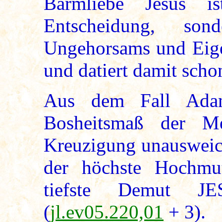
Barmliebe Jesus is
Entscheidung, so
Ungehorsams und Eig
und datiert damit scho
Aus dem Fall Adams
Bosheitsmaß der M
Kreuzigung unausweic
der höchste Hochmut
tiefste Demut J
(
jl.ev05.220,01
+ 3).