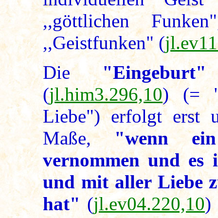
,,göttlichen Funke
,,Geistfunken" (
jl.ev1
Die
"Eingeburt"
(
jl.him3.296,10
) (= 
Liebe") erfolgt erst
Maße,
"wenn ei
vernommen und es i
und mit aller Liebe
hat"
(
jl.ev04.220,10
)