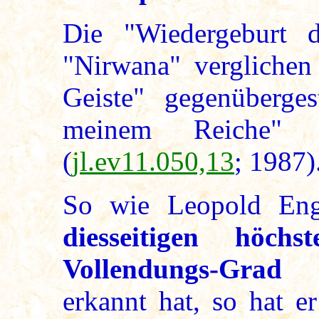
Die "Wiedergeburt 
"Nirwana" verglichen
Geiste" gegenüberges
meinem Reiche" e
(
jl.ev11.050,13
; 1987)
So wie Leopold En
diesseitigen höch
Vollendungs-Grad
erkannt hat, so hat 