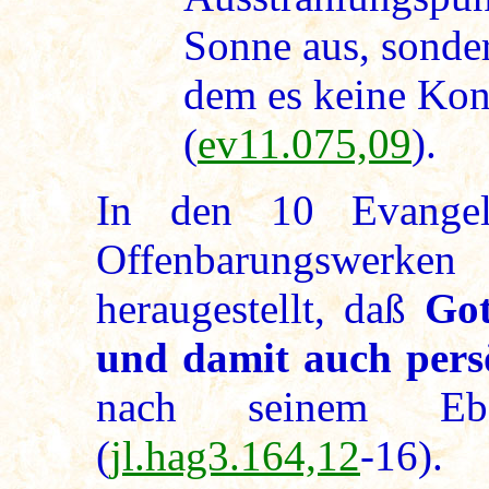
Sonne aus, sonder
dem es keine Konz
(
ev11.075,09
).
In den 10 Evangel
Offenbarungswerken
heraugestellt, daß
Got
und damit auch persö
nach seinem Ebe
(
jl.hag3.164,12
-16).