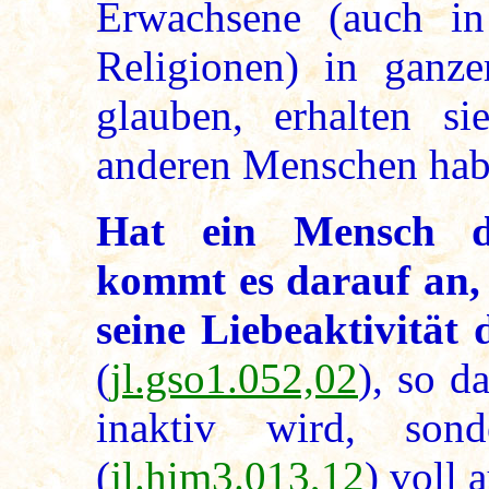
Erwachsene (auch in
Religionen) in ganze
glauben, erhalten 
anderen Menschen hab
Hat ein Mensch di
kommt es darauf an, 
seine Liebeaktivität 
(
jl.gso1.052,02
), so d
inaktiv wird, son
(
jl.him3.013,12
) voll a