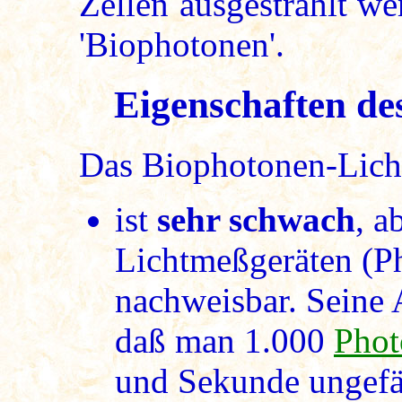
Zellen ausgestrahlt we
'Biophotonen'.
Eigenschaften des
Das Biophotonen-Lich
ist
sehr schwach
, a
Lichtmeßgeräten (Pho
nachweisbar. Seine A
daß man 1.000
Phot
und Sekunde ungefä