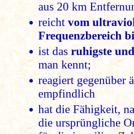
aus 20 km Entfernun
reicht
vom ultravio
Frequenzbereich bi
ist das
ruhigste und
man kennt;
reagiert gegenüber 
empfindlich
hat die Fähigkeit, n
die ursprüngliche O