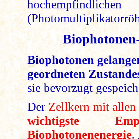
hochempfindlichen
(Photomultiplikatorrö
Biophotonen-
Biophotonen gelange
geordneten Zustandes
sie bevorzugt gespeich
Der
Zellkern mit allen
wichtigste E
Biophotonenenergie
.