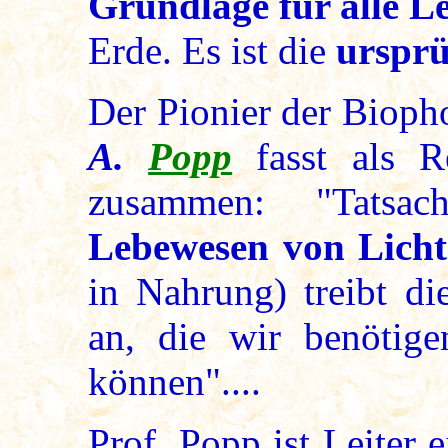
Grundlage für alle 
Erde. Es ist die
ursprü
Der Pionier der Bioph
A.
Popp
fasst als Re
zusammen: "Tatsa
Lebewesen von Licht
in Nahrung) treibt di
an, die wir benötig
können"....
Prof. Popp ist Leiter e