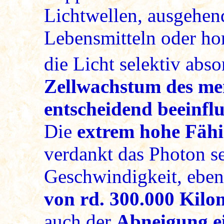
Lichtwellen, ausgehen
Lebensmitteln oder ho
die Licht selektiv abs
Zellwachstum des me
entscheidend beeinfl
Die
extrem hohe Fähi
verdankt das Photon s
Geschwindigkeit, ebe
von rd. 300.000 Kilo
auch der
Abneigung e