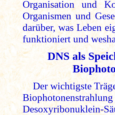
Organisation und K
Organismen und Gesell
darüber, was Leben eig
funktioniert und wesha
DNS als Speic
Biophot
Der wichtigste Träger
Biophotonenstrahlung 
Desoxyribonuklein-Säur