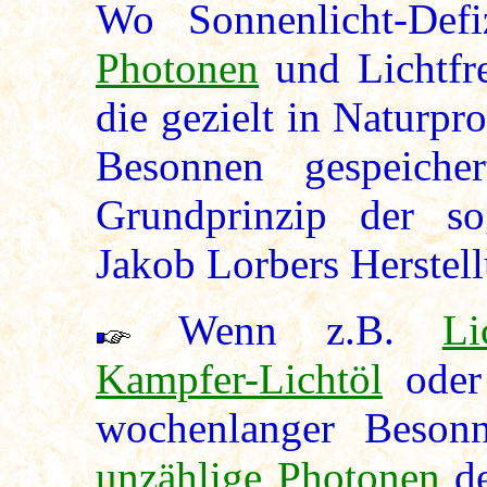
Wo Sonnenlicht-Defi
Photonen
und Lichtfr
die gezielt in Naturp
Besonnen gespeiche
Grundprinzip der sog
Jakob Lorbers Herstell
Wenn z.B.
Li
Kampfer-Lichtöl
ode
wochenlanger Beso
unzählige
Photonen
de