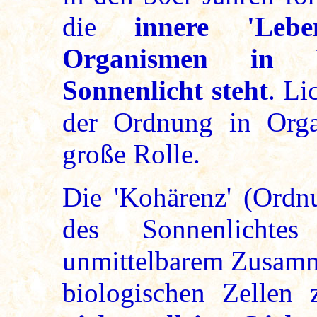
die
innere 'Lebens
Organismen in 
Sonnenlicht steht
. Li
der Ordnung in Organ
große Rolle.
Die 'Kohärenz' (Ordn
des Sonnenlichte
unmittelbarem Zusamm
biologischen Zellen