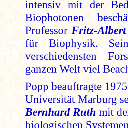
intensiv mit der B
Biophotonen beschä
Professor
Fritz-Alber
für Biophysik. Sei
verschiedensten For
ganzen Welt viel Beac
Popp beauftragte 1975
Universität Marburg s
Bernhard Ruth
mit de
biologischen Systeme