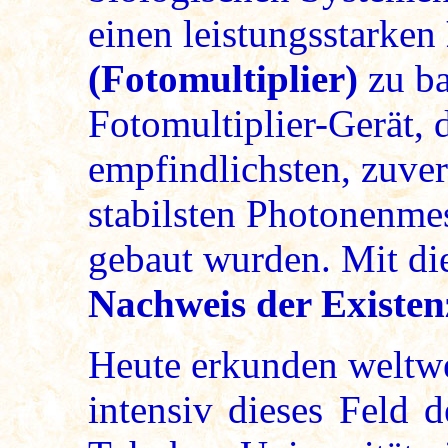
einen leistungsstarken
(Fotomultiplier)
zu ba
Fotomultiplier-Gerät, 
empfindlichsten, zuver
stabilsten Photonenmes
gebaut wurden. Mit di
Nachweis der Existe
Heute erkunden weltwe
intensiv dieses Feld 