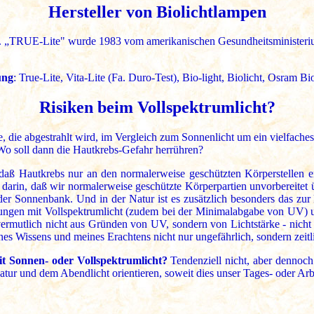
Hersteller von Biolichtlampen
 „TRUE-Lite" wurde 1983 vom amerikanischen Gesundheitsministerium
ung
: True-Lite, Vita-Lite (Fa. Duro-Test), Bio-light, Biolicht, Osram B
Risiken beim Vollspektrumlicht?
 die abgestrahlt wird, im Vergleich zum Sonnenlicht um ein vielfache
 soll dann die Hautkrebs-Gefahr herrühren?
o, daß Hautkrebs nur an den normalerweise geschützten Körperstellen 
ja darin, daß wir normalerweise geschützte Körperpartien unvorbereitet
 der Sonnenbank. Und in der Natur ist es zusätzlich besonders das zu
nungen mit Vollspektrumlicht (zudem bei der Minimalabgabe von UV) un
vermutlich nicht aus Gründen von UV, sondern von Lichtstärke - nicht
nes Wissens und meines Erachtens nicht nur ungefährlich, sondern zeit
t Sonnen- oder Vollspektrumlicht?
Tendenziell nicht, aber dennoch 
atur und dem Abendlicht orientieren, soweit dies unser Tages- oder Ar