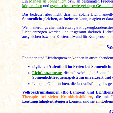
Ein
Mangel an Sonnenlicht
bzw. an bestimmten Frequen
körperlichen
und
psychischen sowie geistigen Gesundhei
Das bedeutet aber nicht, dass wir solche Lichtmange
Sonnenlicht gleichen, aufnehmen
kann, reagiert er dara
Wenn allerdings chemisch erzeugte Flugzeugkondensstre
Licht entzogen werden und insgesamt dadurch Lichtf
ausgleichen bzw. der Kostenaufwand für Kompensatione
So
Photonen und Lichtfrequenzen können in ausreichend
täglichen Aufenthalt im Freien bei Sonnenlicht 
Lichtkonzentrate
, die mehrwöchig bei Sonnenho
Sonnenlichtfrequenzspektrum unverzerrt und 
Lampen, Glühleuchten, die fast vollständig das g
Vollspektrumslampen (Bio-Lampen) und Lichtkonze
Therapie bei vielen Krankheitsbildern
,
die mit 
Leistungsfähigkeit steigern
können, sind sie ein
Lebens
G