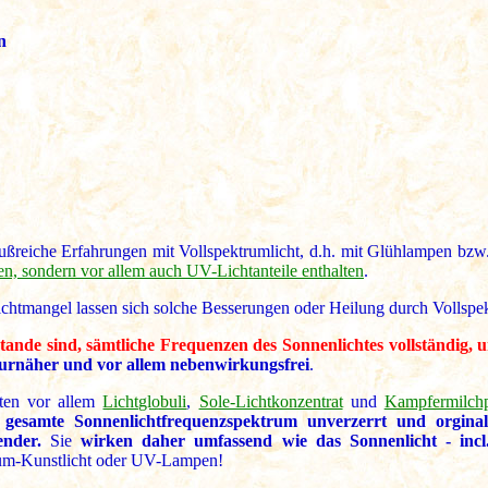
n
lußreiche Erfahrungen mit Vollspektrumlicht, d.h. mit Glühlampen bz
zen, sondern vor allem auch UV-Lichtanteile enthalten
.
chtmangel lassen sich solche Besserungen oder Heilung durch Vollspekt
ande sind, sämtliche Frequenzen des Sonnenlichtes vollständig, 
aturnäher und vor allem nebenwirkungsfrei
.
lten vor allem
Lichtglobuli
,
Sole-Lichtkonzentrat
und
Kampfermilchp
gesamte Sonnenlichtfrequenzspektrum unverzerrt und orginale
ender.
Sie
wirken daher umfassend wie das Sonnenlicht - inc
trum-Kunstlicht oder UV-Lampen!