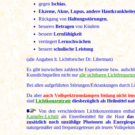
gegen
Ischias
,
Ekzeme, Akne, Lupus, andere Hautkrankheite
Rückgang von
Haltungsstörungen
,
besseres
Betragen
von Kindern
bessere
Lernfähigkeit
verringert
Lernschwächen
bessere
schulische Leistung
(alle Angaben lt. Lichtforscher Dr. Liberman)
Es gibt inzwischen zahlreiche Experimente bzw. aufsch
Kunstlichtquellen nicht nur
alle sichtbaren Lichtfrequen
Bei allen aufgeführten Störungen/Erkrankungen durch Li
Da aber
auch Vollspektrumslampen bislang nicht imst
sind
Lichtkonzentrate
diesbezüglich als Heilmittel n
Von den verschiedenen Lichtkonzentraten entha
Kampfer-Lichtöl
als Einreibemittel für die Haut
das 
zusätzlich noch unzählige Photonen als Energiesp
naturgemäßer und frequenzgetreuer als teures Vollspek