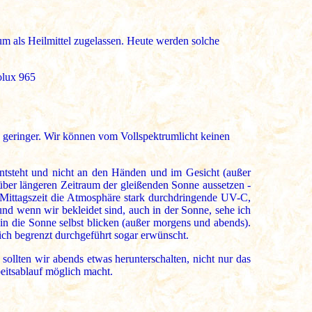
 als Heilmittel zugelassen. Heute werden solche
iolux 965
s geringer. Wir können vom Vollspektrumlicht keinen
entsteht und nicht an den Händen und im Gesicht (außer
 über längeren Zeitraum der gleißenden Sonne aussetzen -
r Mittagszeit die Atmosphäre stark durchdringende UV-C,
d wenn wir bekleidet sind, auch in der Sonne, sehe ich
 in die Sonne selbst blicken (außer morgens und abends).
lich begrenzt durchgeführt sogar erwünscht.
sollten wir abends etwas herunterschalten, nicht nur das
beitsablauf möglich macht.