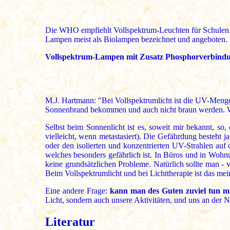
Die WHO empfiehlt Vollspektrum-Leuchten für Schulen.
Lampen meist als Biolampen bezeichnet und angeboten.
Vollspektrum-Lampen mit Zusatz Phosphorverbind
M.J. Hartmann: "Bei Vollspektrumlicht ist die UV-Menge,
Sonnenbrand bekommen und auch nicht braun werden. Wo
Selbst beim Sonnenlicht ist es, soweit mir bekannt, s
vielleicht, wenn metastasiert). Die Gefährdung besteht 
oder den isolierten und konzentrierten UV-Strahlen auf
welches besonders gefährlich ist. In Büros und in Woh
keine grundsätzlichen Probleme. Natürlich sollte man - 
Beim Vollspektrumlicht und bei Lichttherapie ist das mei
Eine andere Frage:
kann man des Guten zuviel tun mi
Licht, sondern auch unsere Aktivitäten, und uns an der N
Literatur