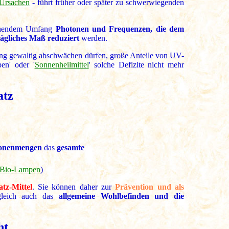
Ursachen
- führt früher oder später zu schwerwiegenden
eichendem Umfang
Photonen und Frequenzen, die dem
ägliches Maß reduziert
werden.
zung gewaltig abschwächen dürfen, große Anteile von UV-
en' oder '
Sonnenheilmittel
' solche Defizite nicht mehr
atz
tonenmengen
das
gesamte
 'Bio-Lampen
)
atz-Mittel
. Sie können daher zur
Prävention und als
gleich auch das
allgemeine Wohlbefinden und die
ht