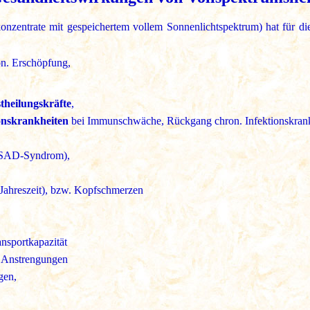
onzentrate mit gespeichertem vollem Sonnenlichtspektrum) hat für d
n. Erschöpfung,
stheilungskräfte
,
ionskrankheiten
bei Immunschwäche, Rückgang chron. Infektionskran
SAD-Syndrom),
Jahreszeit), bzw. Kopfschmerzen
ansportkapazität
. Anstrengungen
gen,