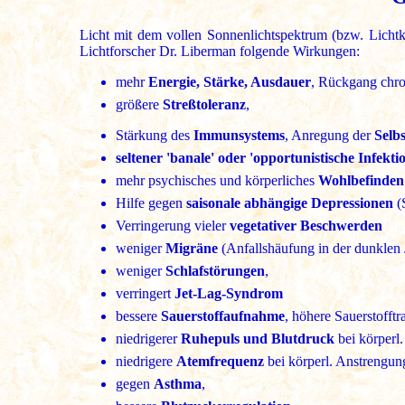
Licht mit dem vollen Sonnenlichtspektrum (bzw. Lichtk
Lichtforscher Dr. Liberman folgende Wirkungen:
mehr
Energie, Stärke, Ausdauer
, Rückgang chro
größere
Streßtoleranz
,
Stärkung des
Immunsystems
, Anregung der
Selb
seltener 'banale' oder 'opportunistische Infekt
mehr psychisches und körperliches
Wohlbefinden
Hilfe gegen
saisonale abhängige Depressionen
(
Verringerung vieler
vegetativer Beschwerden
weniger
Migräne
(Anfallshäufung in der dunklen 
weniger
Schlafstörungen
,
verringert
Jet-Lag-Syndrom
bessere
Sauerstoffaufnahme
, höhere Sauerstofftr
niedrigerer
Ruhepuls und Blutdruck
bei körperl
niedrigere
Atemfrequenz
bei körperl. Anstrengun
gegen
Asthma
,