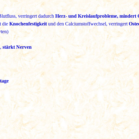
lutfluss, verringert dadurch
Herz- und Kreislaufprobleme, mindert 
t die
Knochenfestigkeit
und den Calciumstoffwechsel, verringert
Oste
yten)
,
stärkt Nerven
tage