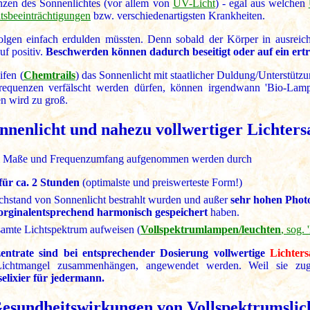
zen des Sonnenlichtes (vor allem von
UV-Licht
) - egal aus welchen
tsbeeinträchtigungen
bzw. verschiedenartigsten Krankheiten.
lfolgen einfach erdulden müssten. Denn sobald der Körper in ausr
uf positiv.
Beschwerden können dadurch beseitigt oder auf ein ertr
ifen (
Chemtrails
) das Sonnenlicht mit staatlicher Duldung/Unterstüt
requenzen verfälscht werden dürfen, können irgendwann 'Bio-Lamp
n wird zu groß.
nnenlicht und nahezu vollwertiger Lichters
em Maße und Frequenzumfang aufgenommen werden durch
für ca. 2 Stunden
(optimalste und preiswerteste Form!)
chstand von Sonnenlicht bestrahlt wurden und außer
sehr hohen Pho
orginalentsprechend harmonisch gespeichert
haben.
esamte Lichtspektrum aufweisen (
Vollspektrumlampen/leuchten
, sog.
ntrate sind bei entsprechender Dosierung vollwertige
Lichters
Lichtmangel zusammenhängen, angewendet werden. Weil sie zu
elixier für jedermann.
esundheitswirkungen von Vollspektrumslic