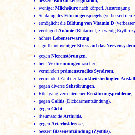
bessere
Blutzuckerregulation
,
weniger
Milchsäure
nach körperl. Anstrengung
Senkung des
Fibrinogenspiegels
(verbessert den B
ermöglicht die
Bildung von Vitamin D
(verbesser
verringert
Anämie
(Blutarmut, zu wenig Erythroz
höhere
Lebenserwartung
signifikant
weniger Stress auf das Nervensystem
gegen
Nierenstörungen
,
heilt
Verbrennungen
rascher
vermindert
prämenstruelles Syndrom
,
vermindert Zahl der
krankheitsbedingten Ausfall
gegen diverse
Sehstörungen
,
Rückgang verschiedener
Ernährungsprobleme
,
gegen
Colitis
(Dickdarmentzündung),
gegen
Gicht
,
rheumatoide
Arthritis
,
gegen
Arteriosklerose
,
bessert
Blasenentzündung (Zystitis)
,