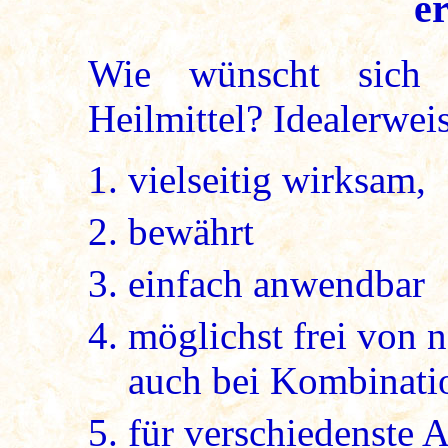
er
Wie wünscht sich 
Heilmittel? Idealerweis
vielseitig wirksam,
bewährt
einfach anwendbar
möglichst frei von 
auch bei Kombinatio
für verschiedenste 