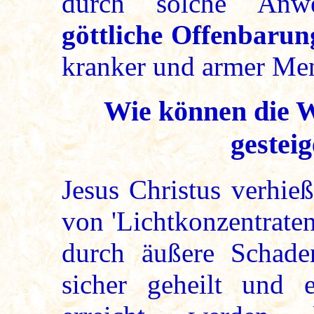
durch solche Anw
göttliche Offenbarun
kranker und armer Me
Wie können die W
gestei
Jesus Christus verhie
von 'Lichtkonzentraten
durch äußere Schadens
sicher geheilt und 