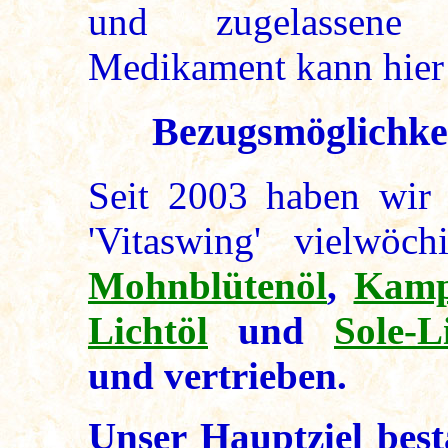
und zugelassene p
Medikament kann hier 
Bezugsmöglichke
Seit 2003 haben wir 
'Vitaswing' vielwö
Mohnblütenöl
,
Kamp
Lichtöl
und
Sole-L
und vertrieben.
Unser
Hauptziel
best