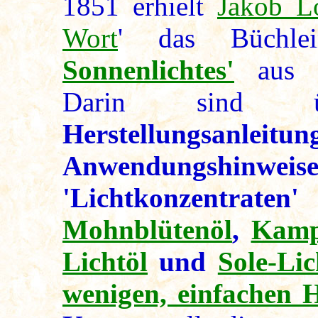
1851 erhielt
Jakob L
Wort
' das Büchl
Sonnenlichtes'
aus gö
Darin sind ü
Herstellungsanleit
Anwendungsh
'Lichtkonzentrate
Mohnblütenöl
,
Kamp
Lichtöl
und
Sole-Li
wenigen, einfachen H