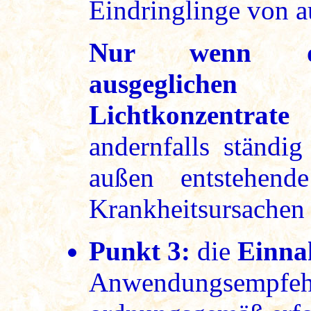
Eindringlinge von 
Nur wenn das
ausgegliche
Lichtkonzentrate
andernfalls ständi
außen entstehende
Krankheitsursachen
Punkt 3:
die
Einna
Anwendungsempfehl