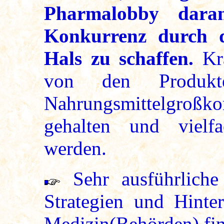
Pharmalobby daran
Konkurrenz durch d
Hals zu schaffen.
Kra
von den Produk
Nahrungsmittelgroß
gehalten und vielfa
werden.
Sehr ausführliche 
Strategien und Hinte
Medizin(Behörden) fi