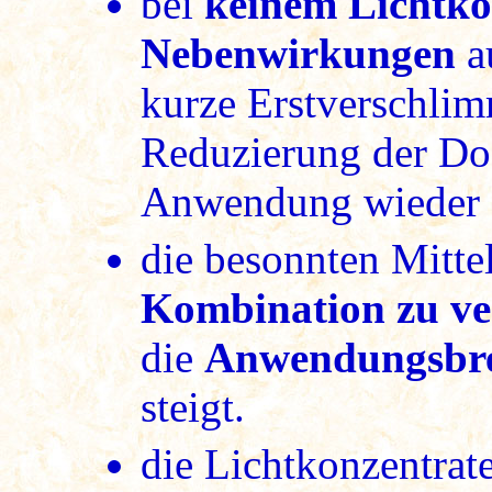
bei
keinem Lichtko
Nebenwirkungen
au
kurze Erstverschlim
Reduzierung der Dos
Anwendung wieder a
die besonnten Mitte
Kombination zu v
die
Anwendungsbre
steigt.
die Lichtkonzentrate