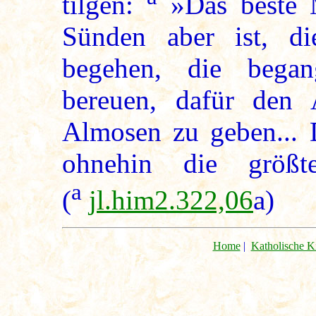
tilgen:
»Das beste M
Sünden aber ist, d
begehen, die bega
bereuen, dafür den
Almosen zu geben... 
ohnehin die größ
a
(
jl.him2.322,06
a)
Home
|
Katholische K