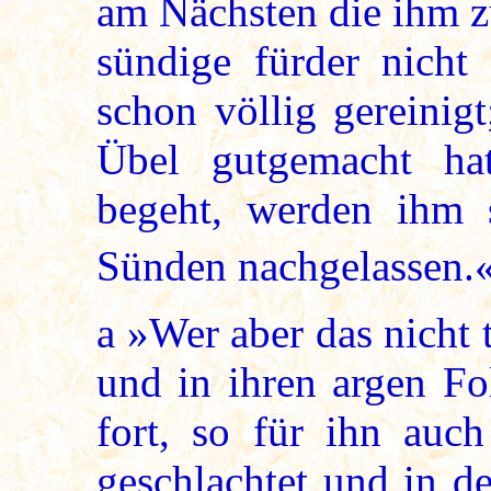
am Nächsten die ihm z
sündige fürder nicht
schon völlig gereinig
Übel gutgemacht h
begeht, werden ihm s
Sünden nachgelassen.«
a »Wer aber das nicht 
und in ihren argen Fo
fort, so für ihn auc
geschlachtet und in d