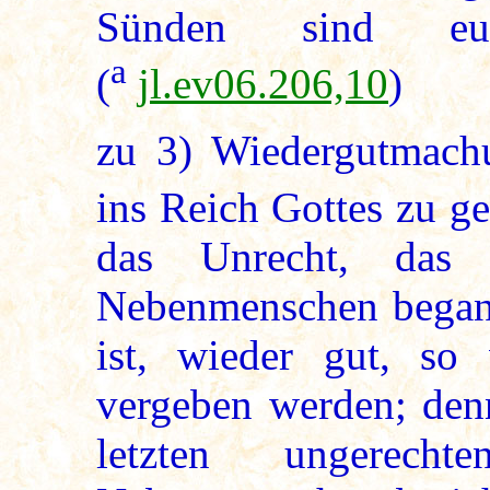
Sünden sind euc
a
(
jl.ev06.206,10
)
zu
3
) Wiedergutmachu
ins Reich Gottes zu g
das Unrecht, das 
Nebenmenschen begang
ist, wieder gut, so
vergeben werden; den
letzten ungerech