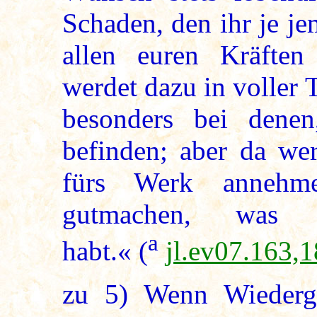
Schaden, den ihr je j
allen euren Kräften
werdet dazu in voller 
besonders bei denen
befinden; aber da wer
fürs Werk annehm
gutmachen, was i
a
habt.« (
jl.ev07.163,1
zu
5
) Wenn Wiederg