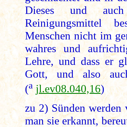
Dieses und auch
Reinigungsmittel b
Menschen nicht im ger
wahres und aufricht
Lehre, und dass er g
Gott, und also au
a
(
jl.ev08.040,16
)
zu
2
) Sünden werden 
man sie erkannt, bereu