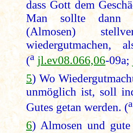
dass Gott dem Geschäd
Man sollte dann a
(Almosen) stellv
wiedergutmachen, a
a
(
jl.ev08.066,06
-09a;
5
) Wo Wiedergutmachu
unmöglich ist, soll i
a
Gutes getan werden. (
6
) Almosen und gute