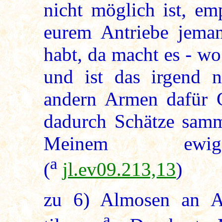
nicht möglich ist, em
eurem Antriebe jema
habt, da macht es - wo 
und ist das irgend n
andern Armen dafür G
dadurch Schätze samm
Meinem ewige
a
(
jl.ev09.213,13
)
zu
6
) Almosen an 
a