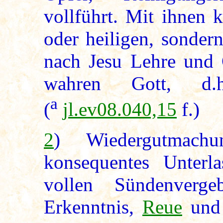
vollführt. Mit ihnen 
oder heiligen, sonder
nach Jesu Lehre und 
wahren Gott, 
a
(
jl.ev08.040,15
f.)
2
) Wiedergutmac
konsequentes Unterl
vollen Sündenverg
Erkenntnis,
Reue
und 