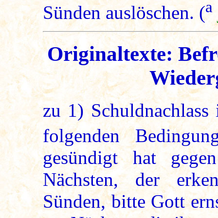
a
Sünden auslöschen. (
Originaltexte: Bef
Wieder
zu
1
) Schuldnachlass 
folgenden Bedingun
gesündigt hat gege
Nächsten, der erk
Sünden, bitte Gott er