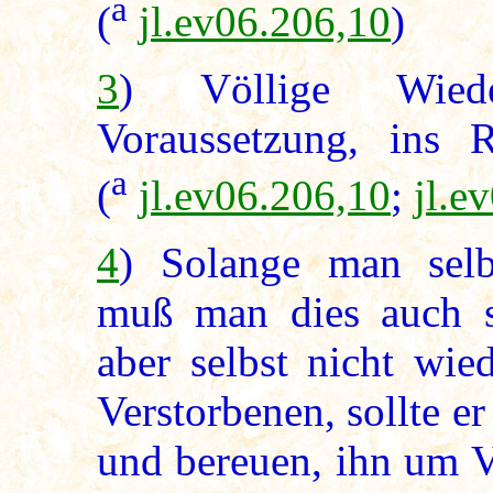
a
(
jl.ev06.206,10
)
3
) Völlige Wiede
Voraussetzung, ins 
a
(
jl.ev06.206,10
;
jl.e
4
) Solange man selb
muß man dies auch s
aber selbst nicht wie
Verstorbenen, sollte e
und bereuen, ihn um V