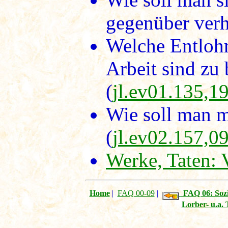
gegenüber verh
Welche Entlohn
Arbeit sind zu
(
jl.ev01.135,1
Wie soll man m
(
jl.ev02.157,0
Werke, Taten: V
Home
|
FAQ 00-09
|
FAQ 06: Sozi
Lorber- u.a.