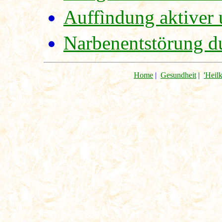
Auffìndung aktiver
Narbenentstörung du
Home
|
Gesundheit
|
'Heil