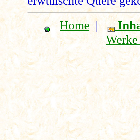
erwünschte Quere gek
Home
|
Inha
Werke 