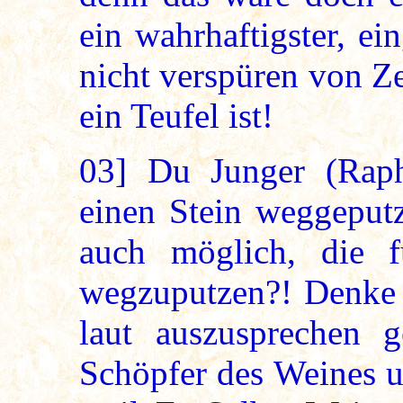
ein wahrhaftigster, ei
nicht verspüren von Ze
ein Teufel ist!
03]
Du Junger (Rapha
einen Stein weggeputz
auch möglich, die f
wegzuputzen?! Denke e
laut auszusprechen ge
Schöpfer des Weines u