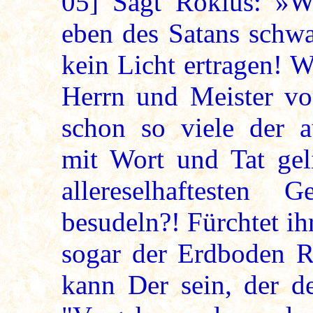
05]
Sagt Roklus: »We
eben des Satans schw
kein Licht ertragen! 
Herrn und Meister vo
schon so viele der a
mit Wort und Tat geli
allereselhaftesten
besudeln?! Fürchtet ih
sogar der Erdboden 
kann Der sein, der d