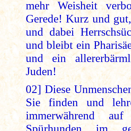
mehr Weisheit verb
Gerede! Kurz und gut,
und dabei Herrschsüch
und bleibt ein Pharisä
und ein allererbärmli
Juden!
02]
Diese Unmenschen 
Sie finden und lehr
immerwährend auf
Spürhunden im ge