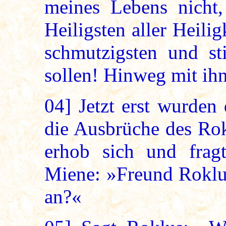
meines Lebens nicht
Heiligsten aller Heili
schmutzigsten und st
sollen! Hinweg mit ih
04]
Jetzt erst wurden
die Ausbrüche des Rok
erhob sich und frag
Miene: »Freund Roklus
an?«